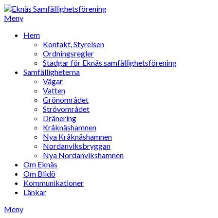
Meny
Hem
Kontakt, Styrelsen
Ordningsregler
Stadgar för Eknäs samfällighetsförening
Samfälligheterna
Vägar
Vatten
Grönområdet
Strövområdet
Dränering
Kråknäshamnen
Nya Kråknäshamnen
Nordanviksbryggan
Nya Nordanvikshamnen
Om Eknäs
Om Blidö
Kommunikationer
Länkar
Meny