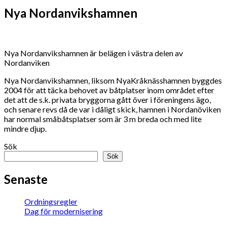
Nya Nordanvikshamnen
Nya Nordanvikshamnen är belägen i västra delen av
Nordanviken
Nya Nordanvikshamnen, liksom NyaKråknässhamnen byggdes
2004 för att täcka behovet av båtplatser inom området efter
det att de s.k. privata bryggorna gått över i föreningens ägo,
och senare revs då de var i dåligt skick, hamnen i Nordanöviken
har normal småbåtsplatser som är 3 m breda och med lite
mindre djup.
Sök
Sök
Senaste
Ordningsregler
Dag för modernisering